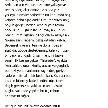
beden ağırlığı kontrollü biçimde aşağı iner. 
Ardından alın ve burun zemine yaklaşır ve 
temas eder; eller omuz hizasında yere 
yerleşir, dirsekler serbesttir. Bu konumda baş, 
kalpten daha aşağıdadır. Omurga yuvarlanır, 
boyun gevşer, beden kendini yere teslim 
eder. Bu duruşta insan, dünyayla kurduğu 
“dik durma” ilişkisini bilinçli olarak askıya alır. 
Görme alanı kapanır, bakış ortadan kalkar. 
Bedensel hiyerarşi tersine döner: baş en 
aşağıda, gövde desteklenmiş, kalp yumuşak 
bir baskı altındadır. İnsan, kendini taşıyan 
zemini ilk kez gerçekten “hisseder”. Ayakta 
iken sahip olunan kimlik, unvan ve gerginlik 
bu pozisyonda anlamını kaybeder; geriye 
sadece nefes alan bir beden kalır. Kısacası bu, 
insanın bilinçli şekilde kendini küçültmesi 
değil; gereksiz büyüklükten arınmasıdır. 
Kuşluk vaktinde yapılan bu fiil, ruhun 
arınmasını sağlar.
Her gün ellerinizi sırayla organlarınızın 