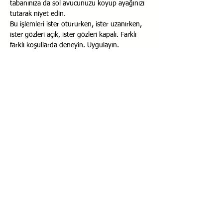
tabanınıza da sol avucunuzu koyup ayağınızı 
tutarak niyet edin. 
Bu işlemleri ister otururken, ister uzanırken, 
ister gözleri açık, ister gözleri kapalı. Farklı 
farklı koşullarda deneyin. Uygulayın. 
Hepsinde şifanın çalışması farklıdır. Aradaki 
farkları anlamaya çalışın. Odaklanın. 
21 gün yukarıda yazdığım 3 çalışmayı düzenli 
yapmalısınız. İlk çalışma gece uykunuzu 
bölüp abdest almaktı. İkinci çalışma kuşluk 
vakti secde etmekti. Üçüncü çalışma tefekkür 
ile birlikte şifalanmaydı.